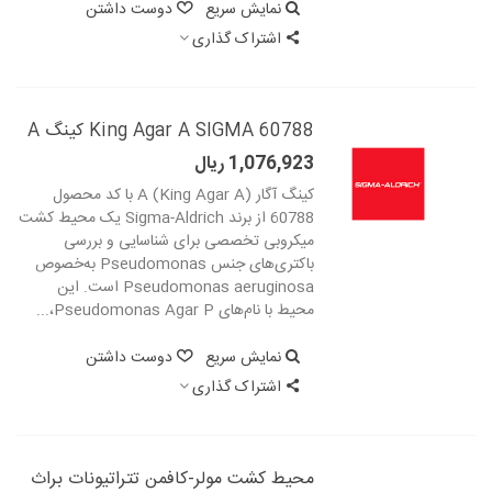
نمایش سریع
دوست داشتن
اشتراک گذاری
King Agar A SIGMA 60788 کینگ A
1,076,923 ریال
کینگ آگار A (King Agar A) با کد محصول
60788 از برند Sigma-Aldrich یک محیط کشت
میکروبی تخصصی برای شناسایی و بررسی
باکتری‌های جنس Pseudomonas به‌خصوص
Pseudomonas aeruginosa است. این
محیط با نام‌های Pseudomonas Agar P،...
نمایش سریع
دوست داشتن
اشتراک گذاری
محیط کشت مولر-کافمن تترا‌تیونات براث