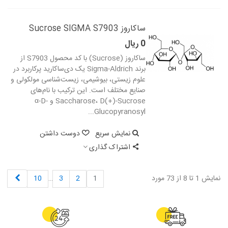
ساکاروز Sucrose SIGMA S7903
0 ریال
ساکاروز (Sucrose) با کد محصول S7903 از
برند Sigma-Aldrich یک دی‌ساکارید پرکاربرد در
علوم زیستی، بیوشیمی، زیست‌شناسی مولکولی و
صنایع مختلف است. این ترکیب با نام‌های
Saccharose، D(+)-Sucrose و α-D-
Glucopyranosyl...
نمایش سریع
دوست داشتن
اشتراک گذاری
بعدی
نمایش 1 تا 8 از 73 مورد
1
2
3
…
10