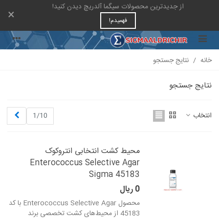
از جدیدترین محصولات سیگما آلدریچ دیدن کنید!
×
فهمیدم!
خانه
/
نتایج جستجو
نتایج جستجو
بعدی
انتخاب
1/10
محیط کشت انتخابی انتروکوک
Enterococcus Selective Agar
Sigma 45183
0 ریال
محصول Enterococcus Selective Agar با کد
45183 از محیط‌های کشت تخصصی برند