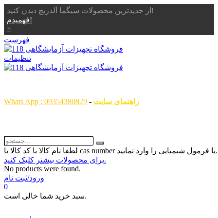
از جدیدترین محصولات سیگما آلدریچ دیدن کنید!
فهمیدم!
×
فهرست
تنظیمات
همگام با علم ، همراه با شما
راهنمای سایت
-
Whats App : 09354380829
رمول شیمیایی را وارد نمایید...
برای محصولات بیشتر کلیک کنید.
No products were found.
ورود/ثبت نام
0
سبد خرید شما خالی است.