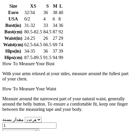
Size
XS
S
M
L
Euro
32/34
36
38
40
USA
0/2
4
6
8
Bust(in)
31-32
33
34
36
Bust(cm)
80.5-82.5
84.5
87
92
Waist(in)
24-25
26
27
29
Waist(cm)
62.5-64.5
66.5
69
74
Hips(in)
34-35
36
37
39
Hips(cm)
87.5-89.5
91.5
94
99
How To Measure Your Bust
With your arms relaxed at your sides, measure around the fullest part
of your chest.
How To Measure Your Waist
Measure around the narrowest part of your natural waist, generally
around the belly button. To ensure a comfortable fit, keep one finger
between the measuring tape and your body.
مقدار بسته