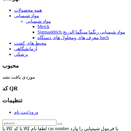
همه محصولات
مواد شیمیایی
مواد شیمیایی
Merck
Sigmaaldrich مواد شیمیایی زیگما سیگما الدریچ
معرف های ومحلول های دستگاه hach
محیط های کشت
آزمایشگاهی
پزشکی
محبوب
موردی یافت نشد
کد QR
تنظیمات
ورود/ثبت نام
لطفا نام کالا یا کد کالا یا cas number یا فرمول شیمیایی را وارد