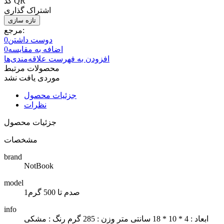
کد QR
اشتراک گذاری
مرجع:
دوست داشتن
0
اضافه به مقایسه
0
افزودن به فهرست علاقه‌مندی‌ها
محصولات مرتبط
موردی یافت نشد
جزئیات محصول
نظرات
جزئیات محصول
مشخصات
brand
NotBook
model
1صدم تا 500 گرم
info
ابعاد : 4 * 10 * 18 سانتی متر وزن : 285 گرم رنگ : مشکی