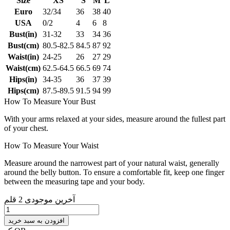
Size
XS
S
M
L
Euro
32/34
36
38
40
USA
0/2
4
6
8
Bust(in)
31-32
33
34
36
Bust(cm)
80.5-82.5
84.5
87
92
Waist(in)
24-25
26
27
29
Waist(cm)
62.5-64.5
66.5
69
74
Hips(in)
34-35
36
37
39
Hips(cm)
87.5-89.5
91.5
94
99
How To Measure Your Bust
With your arms relaxed at your sides, measure around the fullest part
of your chest.
How To Measure Your Waist
Measure around the narrowest part of your natural waist, generally
around the belly button. To ensure a comfortable fit, keep one finger
between the measuring tape and your body.
آخرین موجودی
2 قلم
افزودن به سبد خرید