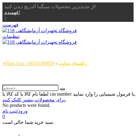
از جدیدترین محصولات سیگما آلدریچ دیدن کنید!
فهمیدم!
×
فهرست
تنظیمات
همگام با علم ، همراه با شما
راهنمای سایت
-
Whats App : 09354380829
رمول شیمیایی را وارد نمایید...
برای محصولات بیشتر کلیک کنید.
No products were found.
ورود/ثبت نام
0
سبد خرید شما خالی است.