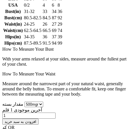
USA
0/2
4
6
8
Bust(in)
31-32
33
34
36
Bust(cm)
80.5-82.5
84.5
87
92
Waist(in)
24-25
26
27
29
Waist(cm)
62.5-64.5
66.5
69
74
Hips(in)
34-35
36
37
39
Hips(cm)
87.5-89.5
91.5
94
99
How To Measure Your Bust
With your arms relaxed at your sides, measure around the fullest part
of your chest.
How To Measure Your Waist
Measure around the narrowest part of your natural waist, generally
around the belly button. To ensure a comfortable fit, keep one finger
between the measuring tape and your body.
مقدار بسته
آخرین موجودی
1 قلم
افزودن به سبد خرید
کد QR