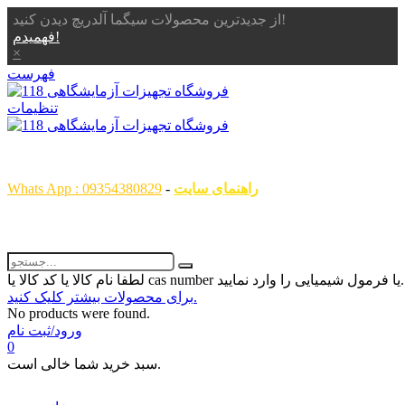
از جدیدترین محصولات سیگما آلدریچ دیدن کنید!
فهمیدم!
×
فهرست
تنظیمات
همگام با علم ، همراه با شما
راهنمای سایت
-
Whats App : 09354380829
رمول شیمیایی را وارد نمایید...
برای محصولات بیشتر کلیک کنید.
No products were found.
ورود/ثبت نام
0
سبد خرید شما خالی است.