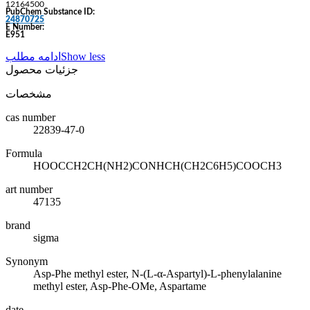
12164500
PubChem Substance ID:
24870725
E Number:
E951
Show less
ادامه مطلب
جزئیات محصول
مشخصات
cas number
22839-47-0
Formula
HOOCCH2CH(NH2)CONHCH(CH2C6H5)COOCH3
art number
47135
brand
sigma
Synonym
Asp-Phe methyl ester, N-(L-α-Aspartyl)-L-phenylalanine
methyl ester, Asp-Phe-OMe, Aspartame
date