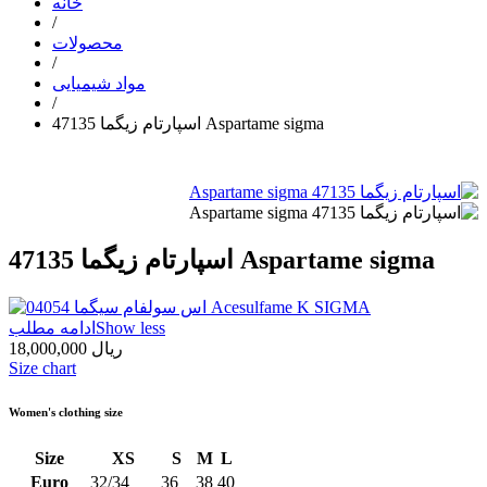
خانه
/
محصولات
/
مواد شیمیایی
/
اسپارتام زیگما 47135 Aspartame sigma
اسپارتام زیگما 47135 Aspartame sigma
Show less
ادامه مطلب
18,000,000 ریال
Size chart
Women's clothing size
Size
XS
S
M
L
Euro
32/34
36
38
40