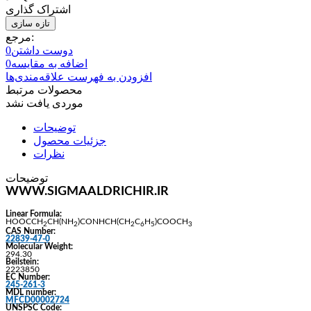
اشتراک گذاری
مرجع:
دوست داشتن
0
اضافه به مقایسه
0
افزودن به فهرست علاقه‌مندی‌ها
محصولات مرتبط
موردی یافت نشد
توضیحات
جزئیات محصول
نظرات
توضیحات
WWW.SIGMAALDRICHIR.IR
Linear Formula:
HOOCCH
CH(NH
)CONHCH(CH
C
H
)COOCH
2
2
2
6
5
3
CAS Number:
22839-47-0
Molecular Weight:
294.30
Beilstein:
2223850
EC Number:
245-261-3
MDL number:
MFCD00002724
UNSPSC Code: