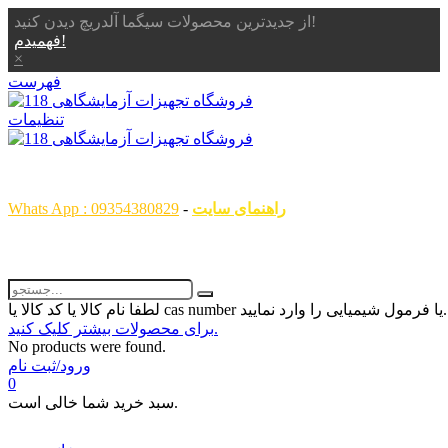
از جدیدترین محصولات سیگما آلدریچ دیدن کنید!
فهمیدم!
×
فهرست
تنظیمات
همگام با علم ، همراه با شما
راهنمای سایت
-
Whats App : 09354380829
رمول شیمیایی را وارد نمایید...
برای محصولات بیشتر کلیک کنید.
No products were found.
ورود/ثبت نام
0
سبد خرید شما خالی است.