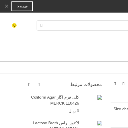
×
فهمیدم!
ورود/
0
ثبت نام
کی
محصولات مرتبط
کلی فرم اگار Coliform Agar
1
MERCK 110426
Size cha
0 ریال
0 ریال
لاکتوز براس Lactose Broth