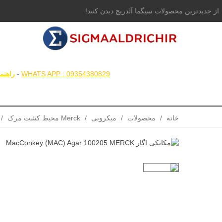
از جدیدترین محصولات سیگما آلدریچ دیدن کنید!
همگام با علم ، همراه با شما
WHATS APP : 09354380829
-
راهنم
همه محصولات
مواد شیمیایی
خانه
/
محصولات
/
میکروبی
/
Merck محیط کشت مرک
/