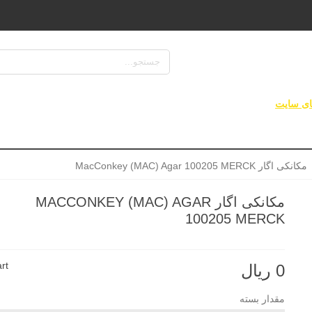
لطفا نام کالا یا کد کالا یا cas number یا فرمول شیمیایی را وارد نمایید...
ای سایت
محیط های کشت
آزمایشگاهی
پزش
مکانکی اگار MacConkey (MAC) Agar 100205 MERCK
مکانکی اگار MACCONKEY (MAC) AGAR
100205 MERCK
rt
0 ریال
مقدار بسته