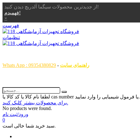
از جدیدترین محصولات سیگما آلدریچ دیدن کنید!
فهمیدم!
×
فهرست
تنظیمات
همگام با علم ، همراه با شما
راهنمای سایت
-
Whats App : 09354380829
رمول شیمیایی را وارد نمایید...
برای محصولات بیشتر کلیک کنید.
No products were found.
ورود/ثبت نام
0
سبد خرید شما خالی است.