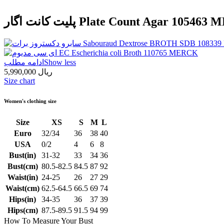
 Plate Count Agar 105463 MERCK PCA
Show less
ادامه مطلب
5,990,000 ریال
Size chart
Women's clothing size
Size
XS
S
M
L
Euro
32/34
36
38
40
USA
0/2
4
6
8
Bust(in)
31-32
33
34
36
Bust(cm)
80.5-82.5
84.5
87
92
Waist(in)
24-25
26
27
29
Waist(cm)
62.5-64.5
66.5
69
74
Hips(in)
34-35
36
37
39
Hips(cm)
87.5-89.5
91.5
94
99
How To Measure Your Bust