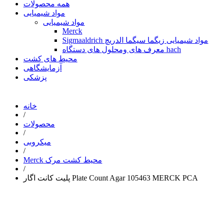
همه محصولات
مواد شیمیایی
مواد شیمیایی
Merck
Sigmaaldrich مواد شیمیایی زیگما سیگما الدریچ
معرف های ومحلول های دستگاه hach
محیط های کشت
آزمایشگاهی
پزشکی
خانه
/
محصولات
/
میکروبی
/
Merck محیط کشت مرک
/
پلیت کانت اگار Plate Count Agar 105463 MERCK PCA