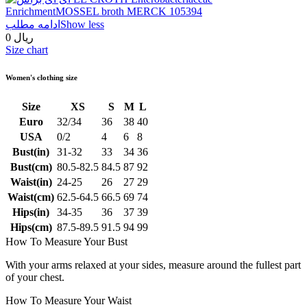
Show less
ادامه مطلب
0 ریال
Size chart
Women's clothing size
Size
XS
S
M
L
Euro
32/34
36
38
40
USA
0/2
4
6
8
Bust(in)
31-32
33
34
36
Bust(cm)
80.5-82.5
84.5
87
92
Waist(in)
24-25
26
27
29
Waist(cm)
62.5-64.5
66.5
69
74
Hips(in)
34-35
36
37
39
Hips(cm)
87.5-89.5
91.5
94
99
How To Measure Your Bust
With your arms relaxed at your sides, measure around the fullest part
of your chest.
How To Measure Your Waist