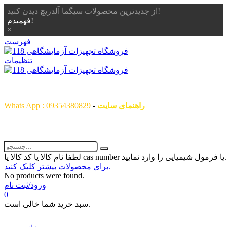
از جدیدترین محصولات سیگما آلدریچ دیدن کنید!
فهمیدم!
×
فهرست
تنظیمات
همگام با علم ، همراه با شما
راهنمای سایت
-
Whats App : 09354380829
رمول شیمیایی را وارد نمایید...
برای محصولات بیشتر کلیک کنید.
No products were found.
ورود/ثبت نام
0
سبد خرید شما خالی است.