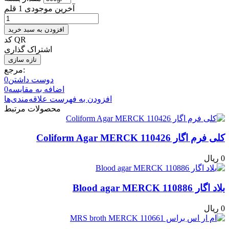
آخرین موجودی
1 قلم
افزودن به سبد خرید
کد QR
اشتراک گذاری
مرجع:
دوست داشتن
0
اضافه به مقایسه
0
افزودن به فهرست علاقه‌مندی‌ها
محصولات مرتبط
کلی فرم اگار Coliform Agar MERCK 110426
0 ریال
بلاد اگار Blood agar MERCK 110886
0 ریال