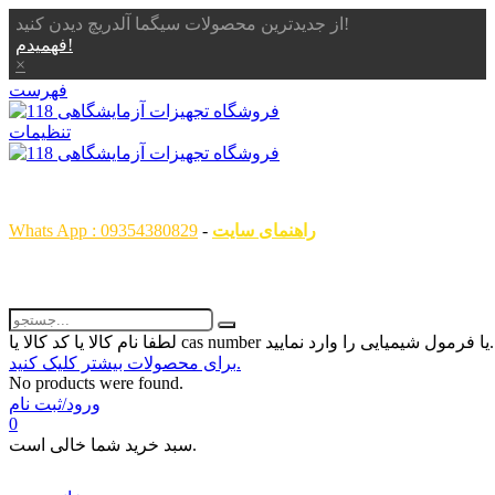
از جدیدترین محصولات سیگما آلدریچ دیدن کنید!
فهمیدم!
×
فهرست
تنظیمات
همگام با علم ، همراه با شما
راهنمای سایت
-
Whats App : 09354380829
رمول شیمیایی را وارد نمایید...
برای محصولات بیشتر کلیک کنید.
No products were found.
ورود/ثبت نام
0
سبد خرید شما خالی است.