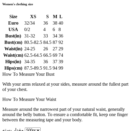
Women's clothing size
Size
XS
S
M
L
Euro
32/34
36
38
40
USA
0/2
4
6
8
Bust(in)
31-32
33
34
36
Bust(cm)
80.5-82.5
84.5
87
92
Waist(in)
24-25
26
27
29
Waist(cm)
62.5-64.5
66.5
69
74
Hips(in)
34-35
36
37
39
Hips(cm)
87.5-89.5
91.5
94
99
How To Measure Your Bust
With your arms relaxed at your sides, measure around the fullest part
of your chest.
How To Measure Your Waist
Measure around the narrowest part of your natural waist, generally
around the belly button. To ensure a comfortable fit, keep one finger
between the measuring tape and your body.
مقدار بسته