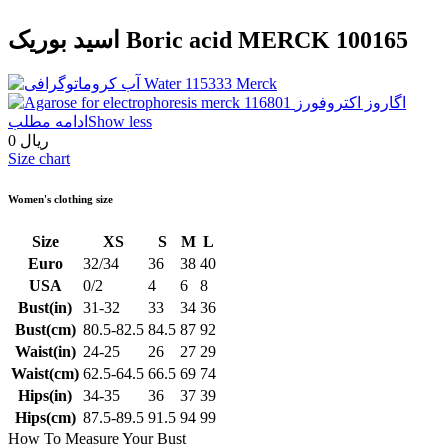
اسید بوریک Boric acid MERCK 100165
Show less
ادامه مطلب
0 ریال
Size chart
Women's clothing size
Size
XS
S
M
L
Euro
32/34
36
38
40
USA
0/2
4
6
8
Bust(in)
31-32
33
34
36
Bust(cm)
80.5-82.5
84.5
87
92
Waist(in)
24-25
26
27
29
Waist(cm)
62.5-64.5
66.5
69
74
Hips(in)
34-35
36
37
39
Hips(cm)
87.5-89.5
91.5
94
99
How To Measure Your Bust