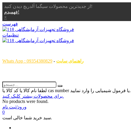
از جدیدترین محصولات سیگما آلدریچ دیدن کنید!
فهمیدم!
×
فهرست
تنظیمات
همگام با علم ، همراه با شما
راهنمای سایت
-
Whats App : 09354380829
رمول شیمیایی را وارد نمایید...
برای محصولات بیشتر کلیک کنید.
No products were found.
ورود/ثبت نام
0
سبد خرید شما خالی است.