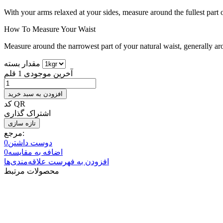
With your arms relaxed at your sides, measure around the fullest part 
How To Measure Your Waist
Measure around the narrowest part of your natural waist, generally ar
مقدار بسته
آخرین موجودی
1 قلم
افزودن به سبد خرید
کد QR
اشتراک گذاری
مرجع:
دوست داشتن
0
اضافه به مقایسه
0
افزودن به فهرست علاقه‌مندی‌ها
محصولات مرتبط