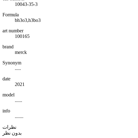
10043-35-3
Formula
bh3o3,h3bo3
art number
100165
brand
merck
Synonym
.....
date
2021
model
......
info
.......
نظرات
بدون نظر