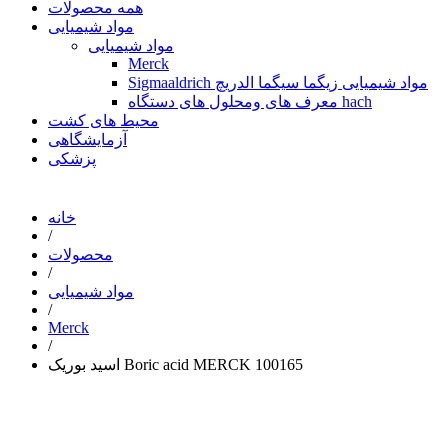
همه محصولات
مواد شیمیایی
مواد شیمیایی
Merck
Sigmaaldrich مواد شیمیایی زیگما سیگما الدریچ
معرف های ومحلول های دستگاه hach
محیط های کشت
آزمایشگاهی
پزشکی
خانه
/
محصولات
/
مواد شیمیایی
/
Merck
/
اسید بوریک Boric acid MERCK 100165