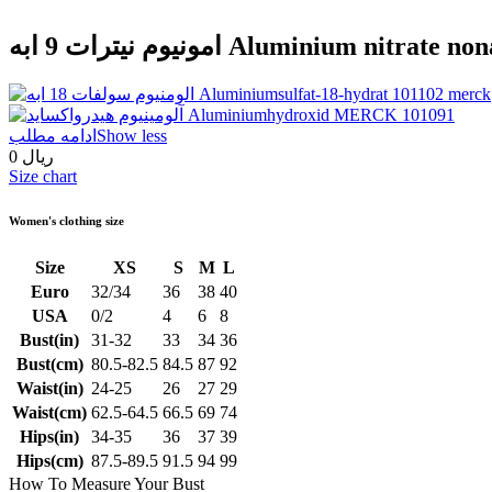
Aluminium nitrate nonahydrate 
Show less
ادامه مطلب
0 ریال
Size chart
Women's clothing size
Size
XS
S
M
L
Euro
32/34
36
38
40
USA
0/2
4
6
8
Bust(in)
31-32
33
34
36
Bust(cm)
80.5-82.5
84.5
87
92
Waist(in)
24-25
26
27
29
Waist(cm)
62.5-64.5
66.5
69
74
Hips(in)
34-35
36
37
39
Hips(cm)
87.5-89.5
91.5
94
99
How To Measure Your Bust