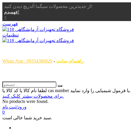
از جدیدترین محصولات سیگما آلدریچ دیدن کنید!
فهمیدم!
×
فهرست
تنظیمات
همگام با علم ، همراه با شما
راهنمای سایت
-
Whats App : 09354380829
رمول شیمیایی را وارد نمایید...
برای محصولات بیشتر کلیک کنید.
No products were found.
ورود/ثبت نام
0
سبد خرید شما خالی است.