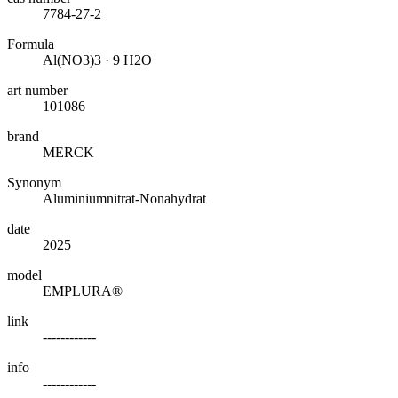
7784-27-2
Formula
Al(NO3)3 · 9 H2O
art number
101086
brand
MERCK
Synonym
Aluminiumnitrat-Nonahydrat
date
2025
model
EMPLURA®
link
------------
info
------------