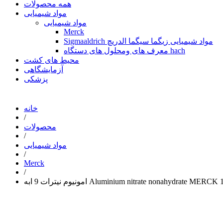
همه محصولات
مواد شیمیایی
مواد شیمیایی
Merck
Sigmaaldrich مواد شیمیایی زیگما سیگما الدریچ
معرف های ومحلول های دستگاه hach
محیط های کشت
آزمایشگاهی
پزشکی
خانه
/
محصولات
/
مواد شیمیایی
/
Merck
/
یترات 9 ابه Aluminium nitrate nonahydrate MERCK 101086