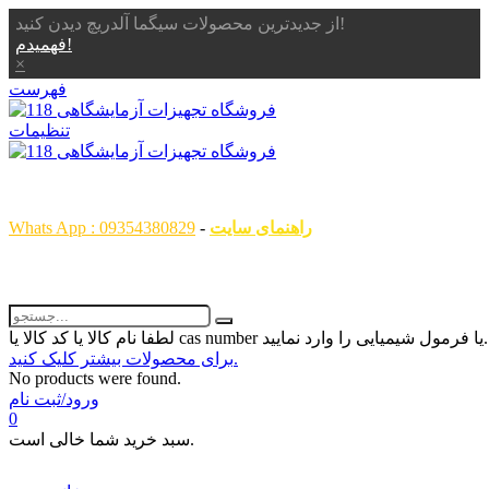
از جدیدترین محصولات سیگما آلدریچ دیدن کنید!
فهمیدم!
×
فهرست
تنظیمات
همگام با علم ، همراه با شما
راهنمای سایت
-
Whats App : 09354380829
رمول شیمیایی را وارد نمایید...
برای محصولات بیشتر کلیک کنید.
No products were found.
ورود/ثبت نام
0
سبد خرید شما خالی است.