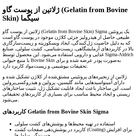
ژلاتین از پوست گاو (Gelatin from Bovine
Skin) سیگما
ژلاتین از پوست گاو (Gelatin from Bovine Skin) Sigma یک پروتئین
طبیعی حاصل از هیدرولیز جزئی کلاژن موجود در پوست گاو است
که به دلیل خاصیت ژل‌کنندگی، ایجاد ویسکوزیته و زیست‌سازگاری
بالا در کاربردهای آزمایشگاهی، زیست‌شناسی، کشت سلولی، صنایع
غذایی و دارویی استفاده می‌شود. این محصول توسط Sigma-Aldrich
با منبع حیوانی Bovine Skin به‌صورت پودر عرضه شده و برای
تحقیقات بیوشیمی و زیست‌مواد کاربرد دارد.
ژلاتین از زنجیره‌های پروتئینی مشتق‌شده از کلاژن تشکیل شده و
دارای آمینواسیدهایی مانند گلیسین، پرولین و هیدروکسی‌پرولین
است. این ساختار باعث ایجاد قابلیت تشکیل ژل، تثبیت ساختارهای
زیستی و ایجاد محیط مناسب برای بسیاری از کاربردهای تحقیقاتی
می‌شود.
کاربردهای Gelatin from Bovine Skin Sigma
استفاده در تهیه محیط‌ها و پوشش‌های کشت سلولی
کاربرد در پوشش‌دهی صفحات کشت (Coating) برای افزایش
چسبندگی سلول‌ها