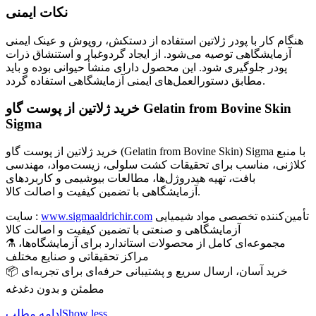
نکات ایمنی
هنگام کار با پودر ژلاتین استفاده از دستکش، روپوش و عینک ایمنی
آزمایشگاهی توصیه می‌شود. از ایجاد گردوغبار و استنشاق ذرات
پودر جلوگیری شود. این محصول دارای منشأ حیوانی بوده و باید
مطابق دستورالعمل‌های ایمنی آزمایشگاهی استفاده گردد.
خرید ژلاتین از پوست گاو Gelatin from Bovine Skin
Sigma
خرید ژلاتین از پوست گاو (Gelatin from Bovine Skin) Sigma با منبع
کلاژنی، مناسب برای تحقیقات کشت سلولی، زیست‌مواد، مهندسی
بافت، تهیه هیدروژل‌ها، مطالعات بیوشیمی و کاربردهای
آزمایشگاهی با تضمین کیفیت و اصالت کالا.
تأمین‌کننده تخصصی مواد شیمیایی
www.sigmaaldrichir.com
سایت :
آزمایشگاهی و صنعتی با تضمین کیفیت و اصالت کالا
⚗️ مجموعه‌ای کامل از محصولات استاندارد برای آزمایشگاه‌ها،
مراکز تحقیقاتی و صنایع مختلف
📦 خرید آسان، ارسال سریع و پشتیبانی حرفه‌ای برای تجربه‌ای
مطمئن و بدون دغدغه
Show less
ادامه مطلب