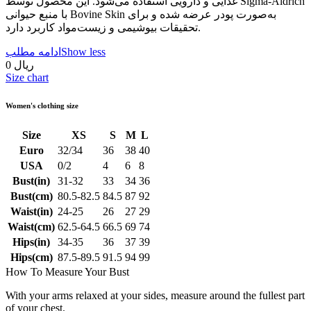
غذایی و دارویی استفاده می‌شود. این محصول توسط Sigma-Aldrich
با منبع حیوانی Bovine Skin به‌صورت پودر عرضه شده و برای
تحقیقات بیوشیمی و زیست‌مواد کاربرد دارد.
Show less
ادامه مطلب
0 ریال
Size chart
Women's clothing size
Size
XS
S
M
L
Euro
32/34
36
38
40
USA
0/2
4
6
8
Bust(in)
31-32
33
34
36
Bust(cm)
80.5-82.5
84.5
87
92
Waist(in)
24-25
26
27
29
Waist(cm)
62.5-64.5
66.5
69
74
Hips(in)
34-35
36
37
39
Hips(cm)
87.5-89.5
91.5
94
99
How To Measure Your Bust
With your arms relaxed at your sides, measure around the fullest part
of your chest.