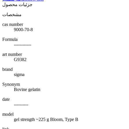
جزئیات محصول
مشخصات
cas number
9000-70-8
Formula
------------
art number
G9382
brand
sigma
Synonym
Bovine gelatin
date
----------
model
gel strength ~225 g Bloom, Type B