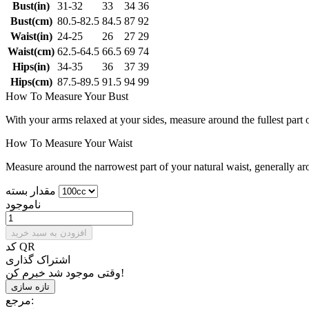
Bust(in)
31-32
33
34
36
Bust(cm)
80.5-82.5
84.5
87
92
Waist(in)
24-25
26
27
29
Waist(cm)
62.5-64.5
66.5
69
74
Hips(in)
34-35
36
37
39
Hips(cm)
87.5-89.5
91.5
94
99
How To Measure Your Bust
With your arms relaxed at your sides, measure around the fullest part 
How To Measure Your Waist
Measure around the narrowest part of your natural waist, generally ar
مقدار بسته
ناموجود
افزودن به سبد خرید
کد QR
اشتراک گذاری
وقتی موجود شد خبرم کن!
مرجع: