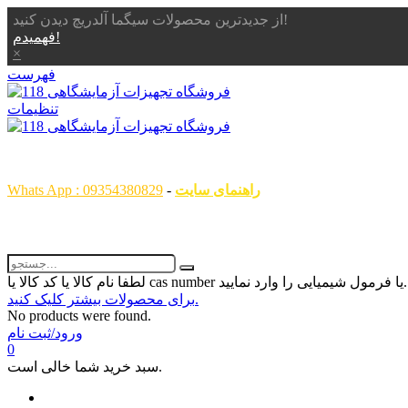
از جدیدترین محصولات سیگما آلدریچ دیدن کنید!
فهمیدم!
×
فهرست
تنظیمات
همگام با علم ، همراه با شما
راهنمای سایت
-
Whats App : 09354380829
رمول شیمیایی را وارد نمایید...
برای محصولات بیشتر کلیک کنید.
No products were found.
ورود/ثبت نام
0
سبد خرید شما خالی است.