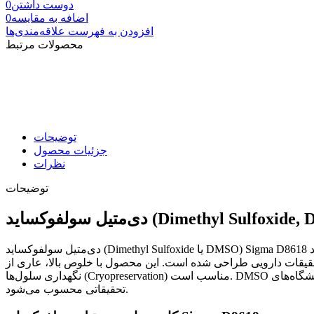
دوست داشتن
0
اضافه به مقایسه
0
افزودن به فهرست علاقه‌مندی‌ها
محصولات مرتبط
توضیحات
جزئیات محصول
نظرات
توضیحات
دی‌متیل سولفوکساید (Dimethyl Sulfoxide یا DMSO) Sigma D8618 یک حلال آلی بسیار قطبی و آپروتیک با گرید Molecular Biology است که برای کاربردهای زیست‌شناسی مولکولی، بیوشیمی، کشت سلولی و
ت دارویی طراحی شده است. این محصول با خلوص بالا، عاری از DNase، RNase، پروتئاز و فسفاتاز بوده و برای تکنیک‌هایی مانند PCR، تعیین توالی DNA، ترنسفکشن، استخراج اسیدهای نوکلئیک و
نگهداری سلول‌ها (Cryopreservation) مناسب است. DMSO به دلیل قدرت بالای حل‌کنندگی، قابلیت انحلال طیف وسیعی از ترکیبات آلی و معدنی را دارد و یکی از پرکاربردترین حلال‌ها در آزمایشگاه‌های
تحقیقاتی محسوب می‌شود.