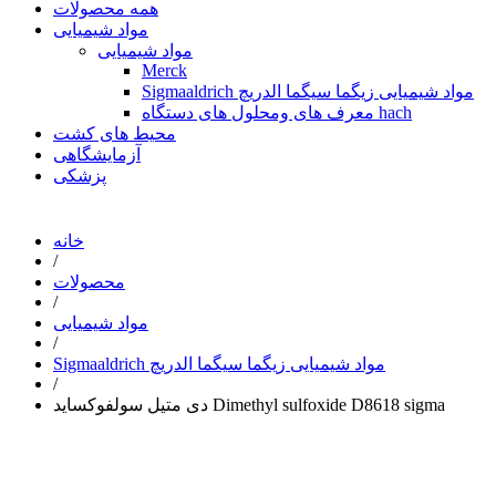
همه محصولات
مواد شیمیایی
مواد شیمیایی
Merck
Sigmaaldrich مواد شیمیایی زیگما سیگما الدریچ
معرف های ومحلول های دستگاه hach
محیط های کشت
آزمایشگاهی
پزشکی
خانه
/
محصولات
/
مواد شیمیایی
/
Sigmaaldrich مواد شیمیایی زیگما سیگما الدریچ
/
دی متیل سولفوکساید Dimethyl sulfoxide D8618 sigma