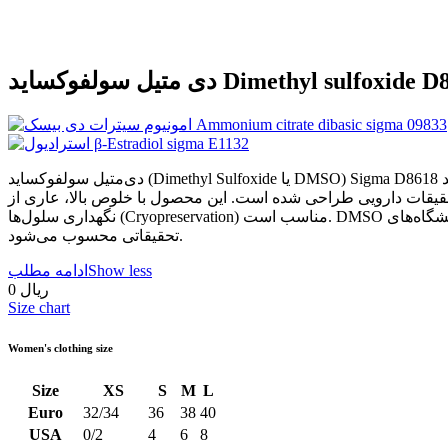
ید Dimethyl sulfoxide D8618 sigma
دی‌متیل سولفوکساید (Dimethyl Sulfoxide یا DMSO) Sigma D8618 یک حلال آلی بسیار قطبی و آپروتیک با گرید Molecular Biology است که برای کاربردهای زیست‌شناسی مولکولی، بیوشیمی، کشت سلولی و
ت دارویی طراحی شده است. این محصول با خلوص بالا، عاری از DNase، RNase، پروتئاز و فسفاتاز بوده و برای تکنیک‌هایی مانند PCR، تعیین توالی DNA، ترنسفکشن، استخراج اسیدهای نوکلئیک و
نگهداری سلول‌ها (Cryopreservation) مناسب است. DMSO به دلیل قدرت بالای حل‌کنندگی، قابلیت انحلال طیف وسیعی از ترکیبات آلی و معدنی را دارد و یکی از پرکاربردترین حلال‌ها در آزمایشگاه‌های
تحقیقاتی محسوب می‌شود.
Show less
ادامه مطلب
0 ریال
Size chart
Women's clothing size
Size
XS
S
M
L
Euro
32/34
36
38
40
USA
0/2
4
6
8