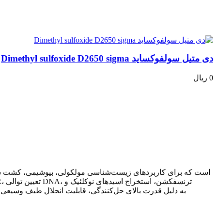
دی متیل سولفوکساید Dimethyl sulfoxide D2650 sigma
0 ریال