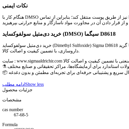
نکات ایمنی
هنگام کار با DMSO از دستکش، عینک ایمنی و روپوش آزمایشگاهی استفاده کنید. این ماده به‌راحتی از پوست عبور می‌کند و می‌تواند سایر مواد محلول را نیز از طریق پوست منتقل کند؛ بنابراین از تماس
خرید دی‌متیل سولفوکساید (DMSO) سیگما D8618
خرید دی‌متیل سولفوکساید (Dimethyl Sulfoxide) Sigma D8618 با گرید Molecular Biology و خلوص ≥99.9%، مناسب برای PCR، کشت سلولی، ترنسفکشن، استخراج DNA و RNA، تحقیقات بیوشیمی و
داروسازی، با تضمین کیفیت و اصالت کالا.
ایشگاهی و صنعتی با تضمین کیفیت و اصالت کالا
لات استاندارد برای آزمایشگاه‌ها، مراکز تحقیقاتی و صنایع مختلف
سال سریع و پشتیبانی حرفه‌ای برای تجربه‌ای مطمئن و بدون دغدغه
Show less
ادامه مطلب
جزئیات محصول
مشخصات
cas number
67-68-5
Formula