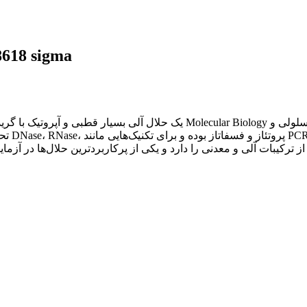
دی متیل سولفوکسا
تحقیقا