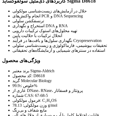
کاربردهای دی‌متیل سولفوکساید Sigma D8618
حلال در آزمایش‌های زیست‌شناسی مولکولی
انجام واکنش‌های PCR و DNA Sequencing
ترنسفکشن سلولی
استخراج و نگهداری DNA و RNA
تهیه محلول‌های استوک ترکیبات دارویی
انحلال ترکیبات با حلالیت پایین
نگهداری سلول‌ها و بافت‌ها در فرآیند Cryopreservation
تحقیقات بیوشیمی، فارماکولوژی و زیست‌شناسی سلولی
استفاده در سنتزهای شیمیایی و آزمایشگاه‌های تحقیقاتی
ویژگی‌های محصول
برند معتبر Sigma-Aldrich
کد محصول: D8618
گرید Molecular Biology
خلوص ≥99.9%
عاری از DNase، RNase، پروتئاز و فسفاتاز
شماره CAS: 67-68-5
فرمول مولکولی: C₂H₆OS
وزن مولکولی: 78.13 g/mol
مایع شفاف و بی‌رنگ
قابلیت اختلاط کامل با آب و بسیاری از حلال‌های آلی