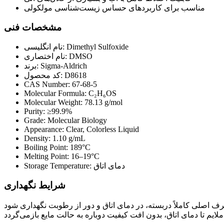
مناسب برای کاربردهای حساس زیست‌شناسی مولکولی
مشخصات فنی
نام انگلیسی: Dimethyl Sulfoxide
نام اختصاری: DMSO
برند: Sigma-Aldrich
کد محصول: D8618
CAS Number: 67-68-5
Molecular Formula: C₂H₆OS
Molecular Weight: 78.13 g/mol
Purity: ≥99.9%
Grade: Molecular Biology
Appearance: Clear, Colorless Liquid
Density: 1.10 g/mL
Boiling Point: 189°C
Melting Point: 16–19°C
Storage Temperature: دمای اتاق
شرایط نگهداری
 دمای اتاق و دور از رطوبت نگهداری شود. DMSO ماده‌ای رطوبت‌گیر (Hygroscopic) است و در صورت تماس با رطوبت، کیفیت آن کاهش می‌یابد. همچنین به