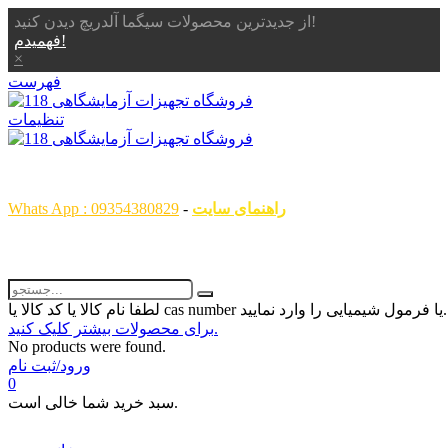
از جدیدترین محصولات سیگما آلدریچ دیدن کنید!
فهمیدم!
×
فهرست
تنظیمات
همگام با علم ، همراه با شما
راهنمای سایت
-
Whats App : 09354380829
رمول شیمیایی را وارد نمایید...
برای محصولات بیشتر کلیک کنید.
No products were found.
ورود/ثبت نام
0
سبد خرید شما خالی است.