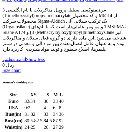
تری‌متوکسی سیلیل پروپیل متاکریلات با نام انگلیسی 3-
(Trimethoxysilyl)propyl methacrylate و کد محصول M6514 از
محصولات شرکت Sigma-Aldrich یک ترکیب سیلانی آلی
(Organosilane) و مونومر عاملی‌دار است که با نام‌های TMSPMA،
Silane A174 و [3-(Methacryloyloxy)propyl]trimethoxysilane نیز
شناخته می‌شود. این ماده دارای دو گروه فعال سیلان و متاکریلات
بوده و به عنوان عامل اتصال‌دهنده بین مواد آلی و معدنی در سنتز
پلیمرها، اصلاح سطوح و تولید مواد هیبریدی کاربرد دارد.
Show less
ادامه مطلب
0 ریال
Size chart
Women's clothing size
Size
XS
S
M
L
Euro
32/34
36
38
40
USA
0/2
4
6
8
Bust(in)
31-32
33
34
36
Bust(cm)
80.5-82.5
84.5
87
92
Waist(in)
24-25
26
27
29