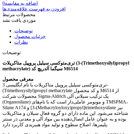
اضافه به مقایسه
0
افزودن به فهرست علاقه‌مندی‌ها
محصولات مرتبط
موردی یافت نشد
توضیحات
جزئیات محصول
نظرات
توضیحات
تری‌متوکسی سیلیل پروپیل متاکریلات (3-(Trimethoxysilyl)propyl
methacrylate) سیگما آلدریچ کد M6514
معرفی محصول
تری‌متوکسی سیلیل پروپیل متاکریلات با نام انگلیسی 3-
(Trimethoxysilyl)propyl methacrylate و کد محصول M6514 از
محصولات شرکت Sigma-Aldrich یک ترکیب سیلانی آلی
(Organosilane) و مونومر عاملی‌دار است که با نام‌های TMSPMA،
Silane A174 و [3-(Methacryloyloxy)propyl]trimethoxysilane نیز
شناخته می‌شود. این ماده دارای دو گروه فعال سیلان و متاکریلات
بوده و به عنوان عامل اتصال‌دهنده بین مواد آلی و معدنی در سنتز
پلیمرها، اصلاح سطوح و تولید مواد هیبریدی کاربرد دارد.