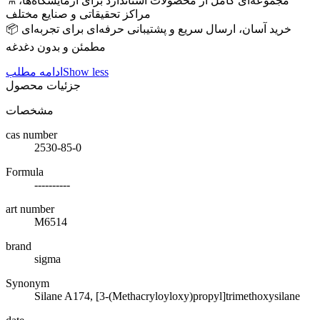
⚗️ مجموعه‌ای کامل از محصولات استاندارد برای آزمایشگاه‌ها،
مراکز تحقیقاتی و صنایع مختلف
📦 خرید آسان، ارسال سریع و پشتیبانی حرفه‌ای برای تجربه‌ای
مطمئن و بدون دغدغه
Show less
ادامه مطلب
جزئیات محصول
مشخصات
cas number
2530-85-0
Formula
----------
art number
M6514
brand
sigma
Synonym
Silane A174, [3-(Methacryloyloxy)propyl]trimethoxysilane