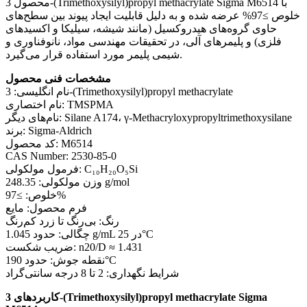
محصول 3-(Trimethoxysilyl)propyl methacrylate Sigma M6514 با
خلوص ≥97% عرضه شده و به دلیل قابلیت ایجاد پیوند بین سطح‌های
حاوی گروه‌های هیدروکسیل (مانند شیشه، سیلیکا و اکسیدهای
فلزی) و پلیمرهای آلی، در تحقیقات مهندسی مواد، نانوفناوری و
شیمی پلیمر مورد استفاده قرار می‌گیرد.
مشخصات فنی محصول
نام انگلیسی: 3-(Trimethoxysilyl)propyl methacrylate
نام اختصاری: TMSPMA
نام‌های دیگر: Silane A174، γ-Methacryloxypropyltrimethoxysilane
برند: Sigma-Aldrich
کد محصول: M6514
CAS Number: 2530-85-0
فرمول مولکولی: C₁₀H₂₀O₅Si
وزن مولکولی: 248.35 g/mol
خلوص: ≥97%
فرم محصول: مایع
رنگ: بی‌رنگ تا زرد کم‌رنگ
چگالی: حدود 1.045 g/mL در 25°C
ضریب شکست: n20/D ≈ 1.431
نقطه جوش: حدود 190°C
شرایط نگهداری: 2 تا 8 درجه سانتی‌گراد
کاربردهای 3-(Trimethoxysilyl)propyl methacrylate Sigma