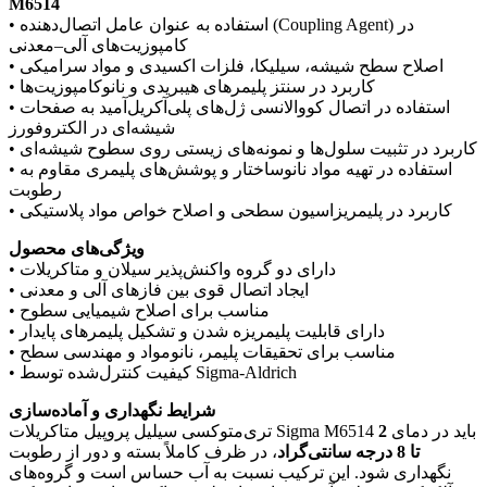
M6514
• استفاده به عنوان عامل اتصال‌دهنده (Coupling Agent) در
کامپوزیت‌های آلی–معدنی
• اصلاح سطح شیشه، سیلیکا، فلزات اکسیدی و مواد سرامیکی
• کاربرد در سنتز پلیمرهای هیبریدی و نانوکامپوزیت‌ها
• استفاده در اتصال کووالانسی ژل‌های پلی‌آکریل‌آمید به صفحات
شیشه‌ای در الکتروفورز
• کاربرد در تثبیت سلول‌ها و نمونه‌های زیستی روی سطوح شیشه‌ای
• استفاده در تهیه مواد نانوساختار و پوشش‌های پلیمری مقاوم به
رطوبت
• کاربرد در پلیمریزاسیون سطحی و اصلاح خواص مواد پلاستیکی
ویژگی‌های محصول
• دارای دو گروه واکنش‌پذیر سیلان و متاکریلات
• ایجاد اتصال قوی بین فازهای آلی و معدنی
• مناسب برای اصلاح شیمیایی سطوح
• دارای قابلیت پلیمریزه شدن و تشکیل پلیمرهای پایدار
• مناسب برای تحقیقات پلیمر، نانومواد و مهندسی سطح
• کیفیت کنترل‌شده توسط Sigma-Aldrich
شرایط نگهداری و آماده‌سازی
تری‌متوکسی سیلیل پروپیل متاکریلات Sigma M6514 باید در دمای
2
تا 8 درجه سانتی‌گراد
، در ظرف کاملاً بسته و دور از رطوبت
نگهداری شود. این ترکیب نسبت به آب حساس است و گروه‌های