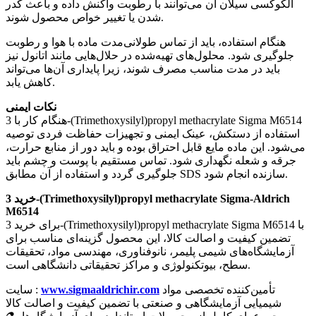
آلکوکسی سیلان آن می‌توانند با رطوبت واکنش داده و باعث کدر
شدن یا تغییر خواص محصول شوند.
هنگام استفاده، باید از تماس طولانی‌مدت ماده با هوا و رطوبت
جلوگیری شود. محلول‌های تهیه‌شده در حلال‌هایی مانند اتانول نیز
باید در مدت مناسب مصرف شوند، زیرا پایداری آن‌ها می‌تواند
کاهش یابد.
نکات ایمنی
هنگام کار با 3-(Trimethoxysilyl)propyl methacrylate Sigma M6514
استفاده از دستکش، عینک ایمنی و تجهیزات حفاظت فردی توصیه
می‌شود. این ماده مایع قابل احتراق بوده و باید دور از منابع حرارت،
جرقه و شعله نگهداری شود. تماس مستقیم با پوست و چشم باید
جلوگیری گردد و استفاده از آن مطابق SDS سازنده انجام شود.
خرید 3-(Trimethoxysilyl)propyl methacrylate Sigma-Aldrich
M6514
برای خرید 3-(Trimethoxysilyl)propyl methacrylate Sigma M6514 با
تضمین کیفیت و اصالت کالا، این محصول گزینه‌ای مناسب برای
آزمایشگاه‌های شیمی پلیمر، نانوفناوری، مهندسی مواد، تحقیقات
سطح، بیوتکنولوژی و مراکز تحقیقاتی دانشگاهی است.
تأمین‌کننده تخصصی مواد
www.sigmaaldrichir.com
سایت :
شیمیایی آزمایشگاهی و صنعتی با تضمین کیفیت و اصالت کالا