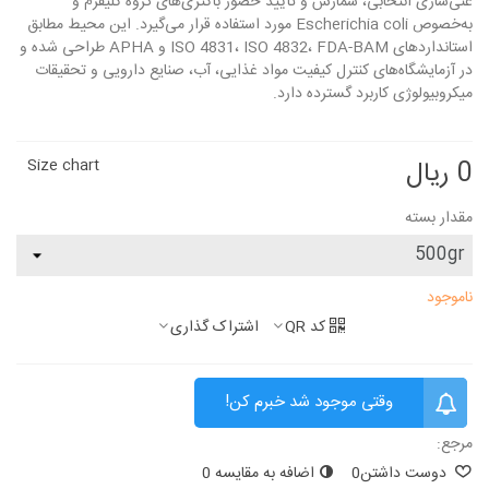
غنی‌سازی انتخابی، شمارش و تأیید حضور باکتری‌های گروه کلیفرم و
به‌خصوص Escherichia coli مورد استفاده قرار می‌گیرد. این محیط مطابق
استانداردهای ISO 4831، ISO 4832، FDA-BAM و APHA طراحی شده و
در آزمایشگاه‌های کنترل کیفیت مواد غذایی، آب، صنایع دارویی و تحقیقات
میکروبیولوژی کاربرد گسترده دارد.
0 ریال
Size chart
مقدار بسته
ناموجود
کد QR
اشتراک گذاری
وقتی موجود شد خبرم کن!
مرجع:
دوست داشتن
0
اضافه به مقایسه
0