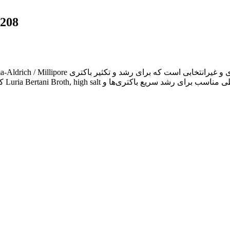
ال بی
کار