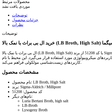
محصولات مرتبط
موردی یافت نشد
توضیحات
جزئیات محصول
نظرات
توضیحات
ال بی براث با نمک بالا (LB Broth, High Salt) با کد 51208 از برند Sigma-Aldrich / Millipore یک محیط کشت میکروبی پودری و غیرانتخابی است که برای رشد و تکثیر باکتری Escherichia coli (E. coli) و سایر
بردهای میکروبیولوژی مورد استفاده قرار می‌گیرد. این محیط با نام Luria Bertani Broth, high salt نیز شناخته می‌شود و به دلیل ترکیب استاندارد مواد مغذی، محیطی مناسب برای رشد سریع باکتری‌ها و
کاربردهای زیست‌شناسی مولکولی فراهم می‌کند.
مشخصات محصول
نام محصول: LB Broth, High Salt
برند: Sigma-Aldrich / Millipore
کد محصول: 51208
نام‌های دیگر:
Luria Bertani Broth, high salt
LB-Broth
Lysogeny Broth