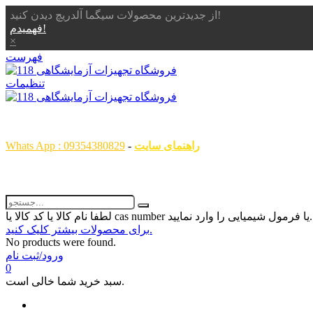
از جدیدترین محصولات سیگما آلدریچ دیدن کنید!
فهمیدم!
×
فهرست
تنظیمات
همگام با علم ، همراه با شما
راهنمای سایت
-
Whats App : 09354380829
رمول شیمیایی را وارد نمایید...
برای محصولات بیشتر کلیک کنید.
No products were found.
ورود/ثبت نام
0
سبد خرید شما خالی است.