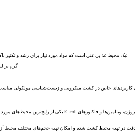
محیط LB یک محیط غذایی غنی است که مواد مورد نیاز برای رشد و تکثیر باکتری‌ها را فراهم می‌کند. ترکیبات اصلی این محصول شامل:
هیدرولیزات آنزیمی کازئین (Casein enzymic hydrolysate): 10