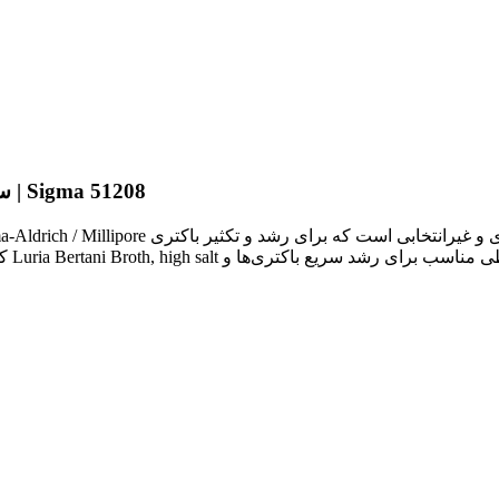
خرید ال بی براث با نمک بالا (LB Broth, High Salt) سیگما | Sigma 51208
کار