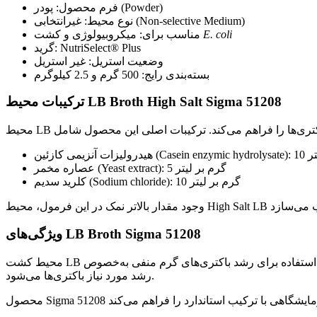
فرم محصول: پودر (Powder)
نوع محیط: غیرانتخابی (Non-selective Medium)
E. coli
مناسب برای: میکروبیولوژی و کشت
گرید: NutriSelect® Plus
وضعیت استریل: غیر استریل
بسته‌بندی رایج: 500 گرم و 2.5 کیلوگرم
ترکیبات محیط LB Broth High Salt Sigma 51208
 گرم بر لیتر
عصاره مخمر (Yeast extract): 5 گرم بر لیتر
کلرید سدیم (Sodium chloride): 10 گرم بر لیتر
ویژگی‌های LB Broth Sigma 51208
محیط کشت LB یکی از رایج‌ترین محیط‌های مورد استفاده برای رشد باکتری‌های گرم منفی به‌خصوص E. coli است. وجود پپتون و عصاره مخمر باعث تأمین اسیدهای آمینه، نیتروژن، ویتامین‌ها و فاکتورهای
رشد مورد نیاز باکتری‌ها می‌شود.