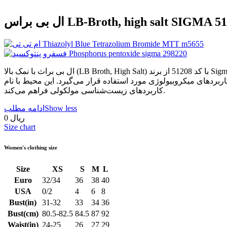
 براس LB-Broth, high salt SIGMA 51208
ال بی براث با نمک بالا (LB Broth, High Salt) با کد 51208 از برند Sigma-Aldrich / Millipore یک محیط کشت میکروبی پودری و غیرانتخابی است که برای رشد و تکثیر باکتری Escherichia coli (E. coli) و سایر
بردهای میکروبیولوژی مورد استفاده قرار می‌گیرد. این محیط با نام Luria Bertani Broth, high salt نیز شناخته می‌شود و به دلیل ترکیب استاندارد مواد مغذی، محیطی مناسب برای رشد سریع باکتری‌ها و
کاربردهای زیست‌شناسی مولکولی فراهم می‌کند.
Show less
ادامه مطلب
0 ریال
Size chart
Women's clothing size
Size
XS
S
M
L
Euro
32/34
36
38
40
USA
0/2
4
6
8
Bust(in)
31-32
33
34
36
Bust(cm)
80.5-82.5
84.5
87
92
Waist(in)
24-25
26
27
29