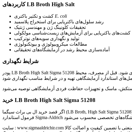
کاربردهای LB Broth High Salt
E. coli
کشت و تکثیر باکتری
رشد سلول‌های باکتریایی برای استخراج پلاسمید
تحقیقات کلونینگ ژن و مهندسی ژنتیک
 کشت‌های باکتریایی برای آزمایش‌های زیست‌شناسی مولکولی
تولید و نگهداری سویه‌های نوترکیب
مطالعات میکروبیولوژی و بیوتکنولوژی
آماده‌سازی محیط رشد در آزمایشگاه‌های تحقیقاتی
شرایط نگهداری
پودر LB Broth High Salt Sigma 51208 باید در ظرف اصلی، کاملاً دربسته و در محیط خشک و خنک نگهداری شود. از تماس محصول با رطوبت و آلودگی‌های محیطی جلوگیری شود. قبل از مصرف، محیط
خرید LB Broth High Salt Sigma 51208
اگر قصد خرید ال بی براث سیگما (LB Broth, High Salt Sigma 51208) را برای آزمایشگاه‌های میکروبیولوژی، زیست‌شناسی مولکولی، کشت باکتری، کلونینگ ژن و تحقیقات بیوتکنولوژی دارید، این محصول با
ایشگاهی و صنعتی با تضمین کیفیت و اصالت کالا