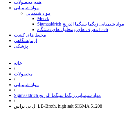
همه محصولات
مواد شیمیایی
مواد شیمیایی
Merck
Sigmaaldrich مواد شیمیایی زیگما سیگما الدریچ
معرف های ومحلول های دستگاه hach
محیط های کشت
آزمایشگاهی
پزشکی
خانه
/
محصولات
/
مواد شیمیایی
/
Sigmaaldrich مواد شیمیایی زیگما سیگما الدریچ
/
ال بی براس LB-Broth, high salt SIGMA 51208