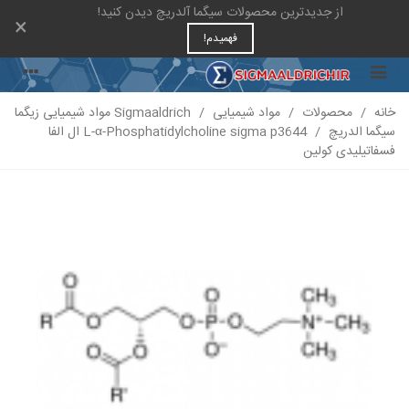
از جدیدترین محصولات سیگما آلدریچ دیدن کنید!
×
فهمیدم!
خانه
/
محصولات
/
مواد شیمیایی
/
Sigmaaldrich مواد شیمیایی زیگما
سیگما الدریچ
/
L-α-Phosphatidylcholine sigma p3644 ال الفا
فسفاتیلیدی کولین