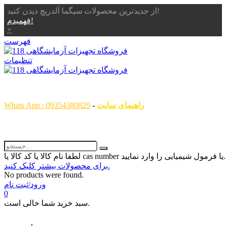
از جدیدترین محصولات سیگما آلدریچ دیدن کنید!
فهمیدم!
×
فهرست
تنظیمات
همگام با علم ، همراه با شما
راهنمای سایت
-
Whats App : 09354380829
رمول شیمیایی را وارد نمایید...
برای محصولات بیشتر کلیک کنید.
No products were found.
ورود/ثبت نام
0
سبد خرید شما خالی است.