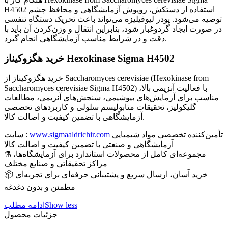
H4502 استفاده از دستکش، روپوش آزمایشگاهی و محافظ چشم
توصیه می‌شود. پودر لیوفیلیزه می‌تواند باعث تحریک دستگاه تنفسی
در صورت ایجاد گردوغبار شود، بنابراین انتقال و وزن‌کردن آن باید با
دقت و در شرایط مناسب آزمایشگاهی انجام گیرد.
خرید هگزوکیناز Hexokinase Sigma H4502
خرید هگزوکیناز از Saccharomyces cerevisiae (Hexokinase from
Saccharomyces cerevisiae Sigma H4502) با فعالیت آنزیمی بالا،
مناسب برای آزمایش‌های بیوشیمی، سنجش‌های آنزیمی، مطالعات
گلیکولیز، تحقیقات متابولیسم سلولی و کاربردهای تخصصی
آزمایشگاهی با تضمین کیفیت و اصالت کالا.
تأمین‌کننده تخصصی مواد شیمیایی
www.sigmaaldrichir.com
سایت :
آزمایشگاهی و صنعتی با تضمین کیفیت و اصالت کالا
⚗️ مجموعه‌ای کامل از محصولات استاندارد برای آزمایشگاه‌ها،
مراکز تحقیقاتی و صنایع مختلف
📦 خرید آسان، ارسال سریع و پشتیبانی حرفه‌ای برای تجربه‌ای
مطمئن و بدون دغدغه
Show less
ادامه مطلب
جزئیات محصول