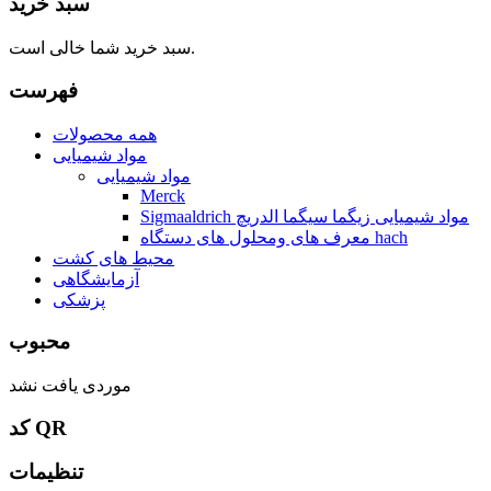
سبد خرید
سبد خرید شما خالی است.
فهرست
همه محصولات
مواد شیمیایی
مواد شیمیایی
Merck
Sigmaaldrich مواد شیمیایی زیگما سیگما الدریچ
معرف های ومحلول های دستگاه hach
محیط های کشت
آزمایشگاهی
پزشکی
محبوب
موردی یافت نشد
کد QR
تنظیمات