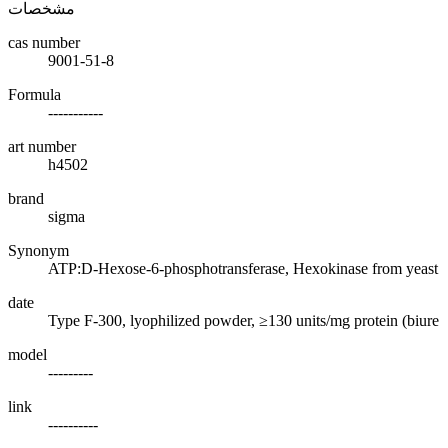
مشخصات
cas number
9001-51-8
Formula
-----------
art number
h4502
brand
sigma
Synonym
ATP:D-Hexose-6-phosphotransferase, Hexokinase from yeast
date
Type F-300, lyophilized powder, ≥130 units/mg protein (biure
model
---------
link
----------