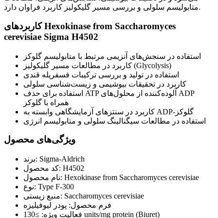
متابولیسم سلولی و بررسی مسیر گلیکولیز کاربرد فراوان دارد.
کاربردهای Hexokinase from Saccharomyces
cerevisiae Sigma H4502
استفاده در سنجش‌های آنزیمی مرتبط با متابولیسم گلوکز
کاربرد در مطالعات مسیر گلیکولیز (Glycolysis)
استفاده در تولید و بررسی ترکیبات فسفریله قندی
کاربرد در تحقیقات بیوشیمی و زیست‌شناسی سلولی
استفاده برای حذف ATP آلوده‌کننده از محلول‌های ADP
همراه با گلوکز
کاربرد در سنتزهای آزمایشگاهی وابسته به ADP-گلوکز
استفاده در مطالعات سیگنالینگ سلولی و متابولیسم انرژی
ویژگی‌های محصول
برند: Sigma-Aldrich
کد محصول: H4502
نام محصول: Hexokinase from Saccharomyces cerevisiae
نوع: Type F-300
منبع زیستی: Saccharomyces cerevisiae
فرم محصول: پودر لیوفیلیزه
فعالیت ویژه: ≥130 units/mg protein (Biuret)