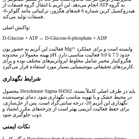
انجام می‌دهد. این آنزیم با انتقال گروه فسفات از ATP به گروه
هیدروکسیل کربن شماره 6 قندهای هگزوز، ترکیباتی مانند گلوکز-6-
فسفات تولید می‌کند.
واکنش اصلی:
D-Glucose + ATP → D-Glucose-6-phosphate + ADP
فعالیت این آنزیم به حضور یون Mg²⁺ وابسته است و برای عملکرد
بهینه معمولاً در محدوده pH حدود 7.5 تا 9.0 فعالیت مناسبی دارد.
هگزوکیناز مخمر شامل مخلوط ایزوآنزیم‌های مختلف بوده و برای
کاربردهای تحقیقاتی بیوشیمیایی بسیار مورد استفاده قرار می‌گیرد.
شرایط نگهداری
محصول Hexokinase Sigma H4502 باید در ظرف اصلی کاملاً بسته،
در محیط خشک و با تهویه مناسب نگهداری شود. دمای توصیه‌شده
نگهداری این آنزیم 20- درجه سانتی‌گراد است. پس از حل‌سازی،
برای حفظ فعالیت آنزیمی بهتر است از چرخه‌های مکرر انجماد و
ذوب جلوگیری شود.
نکات ایمنی
هنگام کار با Hexokinase from Saccharomyces cerevisiae Sigma