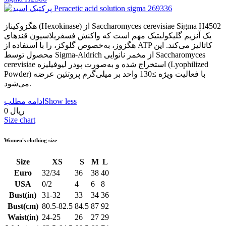
هگزوکیناز (Hexokinase) از Saccharomyces cerevisiae Sigma H4502
یک آنزیم گلیکولیتیک مهم است که واکنش فسفریلاسیون قندهای
هگزوز، به‌خصوص گلوکز، را با استفاده از ATP کاتالیز می‌کند. این
محصول توسط Sigma-Aldrich از مخمر نانوایی Saccharomyces
cerevisiae استخراج شده و به‌صورت پودر لیوفیلیزه (Lyophilized
Powder) با فعالیت ویژه ≥130 واحد بر میلی‌گرم پروتئین عرضه
می‌شود.
Show less
ادامه مطلب
0 ریال
Size chart
Women's clothing size
Size
XS
S
M
L
Euro
32/34
36
38
40
USA
0/2
4
6
8
Bust(in)
31-32
33
34
36
Bust(cm)
80.5-82.5
84.5
87
92
Waist(in)
24-25
26
27
29