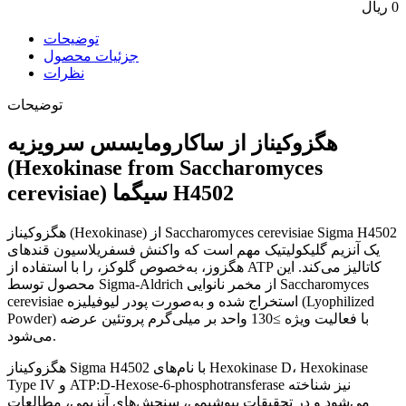
0 ریال
توضیحات
جزئیات محصول
نظرات
توضیحات
هگزوکیناز از ساکارومایسس سرویزیه
(Hexokinase from Saccharomyces
cerevisiae) سیگما H4502
هگزوکیناز (Hexokinase) از Saccharomyces cerevisiae Sigma H4502
یک آنزیم گلیکولیتیک مهم است که واکنش فسفریلاسیون قندهای
هگزوز، به‌خصوص گلوکز، را با استفاده از ATP کاتالیز می‌کند. این
محصول توسط Sigma-Aldrich از مخمر نانوایی Saccharomyces
cerevisiae استخراج شده و به‌صورت پودر لیوفیلیزه (Lyophilized
Powder) با فعالیت ویژه ≥130 واحد بر میلی‌گرم پروتئین عرضه
می‌شود.
هگزوکیناز Sigma H4502 با نام‌های Hexokinase D، Hexokinase
Type IV و ATP:D-Hexose-6-phosphotransferase نیز شناخته
می‌شود و در تحقیقات بیوشیمی، سنجش‌های آنزیمی، مطالعات