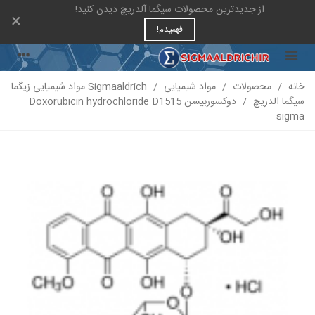
از جدیدترین محصولات سیگما آلدریچ دیدن کنید!
×
فهمیدم!
خانه
/
محصولات
/
مواد شیمیایی
/
Sigmaaldrich مواد شیمیایی زیگما
سیگما الدریچ
/
دوکسوربیسن Doxorubicin hydrochloride D1515
sigma