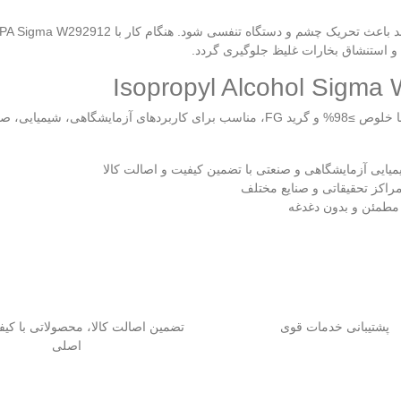
و استنشاق بخارات غلیظ جلوگیری گردد.
خرید ایزوپروپیل الکل (Isopropyl Alcohol) Sigma W292912 با خلوص ≥98% و گرید FG، مناسب
یایی آزمایشگاهی و صنعتی با تضمین کیفیت و اصالت کالا
مراکز تحقیقاتی و صنایع مختلف
 مطمئن و بدون دغدغه
پشتیبانی خدمات قوی
تضمین اصالت کالا، محصولاتی با کیف
اصلی