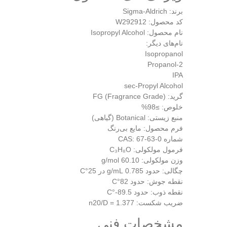
برند: Sigma-Aldrich
کد محصول: W292912
نام محصول: Isopropyl Alcohol
نام‌های دیگر:
Isopropanol
2-Propanol
IPA
sec-Propyl Alcohol
گرید: FG (Fragrance Grade)
خلوص: ≥98%
منبع زیستی: Botanical (گیاهی)
فرم محصول: مایع بی‌رنگ
شماره CAS: 67-63-0
فرمول مولکولی: C₃H₈O
وزن مولکولی: 60.10 g/mol
چگالی: حدود 0.785 g/mL در 25°C
نقطه جوش: حدود 82°C
نقطه ذوب: حدود 89.5-°C
ضریب شکست: n20/D = 1.377
مشخصات فنی