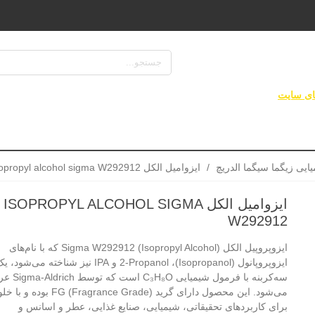
لطفا نام کالا یا کد کالا یا cas number یا فرمول شیمیایی را وارد نمایید...
ای سایت
محیط های کشت
آزمایشگاهی
پزش
/
ایزوامیل الکل Isopropyl alcohol sigma W292912
ایزوامیل الکل ISOPROPYL ALCOHOL SIGMA
W292912
ایزوپروپیل الکل (Isopropyl Alcohol) Sigma W292912 که با نام‌های
ایزوپروپانول (Isopropanol)، 2-Propanol و IPA نیز شنا
سه‌کربنه با فرمول شیمیایی ₈O
برای کاربردهای تحقیقاتی، شیمیایی، صنایع غذایی، عطر و اسانس و