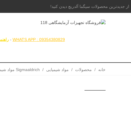
از جدیدترین محصولات سیگما آلدریچ دیدن کنید!
همگام با علم ، همراه با شما
WHATS APP : 09354380829
-
راهنم
همه محصولات
مواد شیمیایی
خانه
/
محصولات
/
مواد شیمیایی
/
Sigmaaldrich مواد شیمیایی زیگما سیگما الدریچ