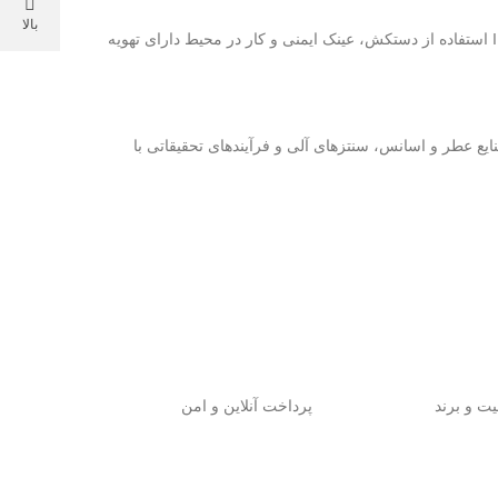
بالا
ایزوپروپیل الکل ماده‌ای قابل اشتعال است و بخارات آن می‌تواند باعث تحریک چشم و دستگاه تنفسی شود. هنگام کار با IPA Sigma W292912 استفاده از دستکش، عینک ایمنی و کار در محیط دارای تهویه
 برای کاربردهای آزمایشگاهی، شیمیایی، صنایع عطر و اسانس، سنتزهای آلی و فرآیندهای تحقیقاتی با
یت و برند
پرداخت آنلاین و امن