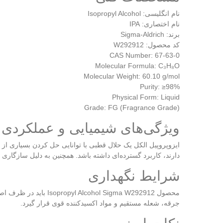
نام انگلیسی: Isopropyl Alcohol
نام اختصاری: IPA
برند: Sigma-Aldrich
کد محصول: W292912
CAS Number: 67-63-0
Molecular Formula: C₃H₈O
Molecular Weight: 60.10 g/mol
Purity: ≥98%
Physical Form: Liquid
Grade: FG (Fragrance Grade)
ویژگی‌های شیمیایی و عملکردی
ایزوپروپیل الکل یک حلال قطبی با توانایی حل کردن بسیاری ا
دارند، کاربرد گسترده‌ای داشته باشد. همچنین به دلیل سازگاری 
شرایط نگهداری
محصول  Sigma W292912
جرقه، شعله مستقیم و مواد اکسیدکننده قوی قرار گیرد.