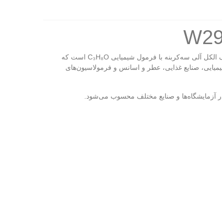
ایزوپروپیل الکل (Isopropyl Alcohol) Sigma W292912 که با نام‌های ایزوپروپانول (Isopropanol)، 2-Propanol و IPA نیز شناخته می‌شود، یک الکل آلی سه‌کربنه با فرمول شیمیایی C₃H₈O است که
FG (Fragra) بوده و با خلوص ≥98% برای کاربردهای تحقیقاتی، شیمیایی، صنایع غذایی، عطر و اسانس و فرمولاسیون‌های
ا در آزمایشگاه‌ها و صنایع مختلف محسوب می‌شود.